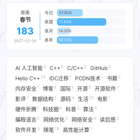
距离
今日
37.50%
春节
本周
71.43%
183
本月
19.35%
本年
59.73%
2027-02-06
5
5
2
3
AI 人工智能
C++
C/C++
GitHub
29
1
1
3
Hello C++
IDC迁移​
PCDN技术​
书籍
1
4
1
3
7
内存安全
博客
国际
开源
开源软件
1
2
4
12
1
影评
数据结构
源码
生活
电影
1
6
3
4
硬件折腾​
科技圈
科普
算法
2
2
4
2
编程语言
网络优化​
网络安全
读后感
3
19
1
软件开发
随笔
高性能计算