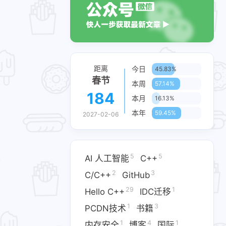
距离
今日
45.83%
春节
本周
57.14%
184
本月
16.13%
本年
59.45%
2027-02-06
5
5
AI 人工智能
C++
2
3
C/C++
GitHub
29
1
Hello C++
IDC迁移​
1
3
PCDN技术​
书籍
1
4
1
内存安全
博客
国际