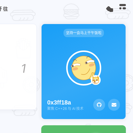
开往
坚持一会马上干午饭啦
1
0x3ff18a
聚焦 C++26 与 AI 技术