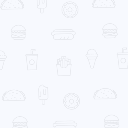
寻找你感兴趣的领域
确
5
5
2
AI 人工智能
C++
C/C++
Gi
1
3
1
PCDN技术​
书籍
内存安全
博
1
2
4
12
影评
数据结构
源码
生活
4
2
2
算法
编程语言
网络优化​
网络
1
高性能计算
二月 2026
一月 2026
2
1
篇
篇