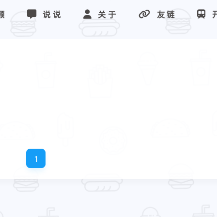
顾
说说
关于
友链
1