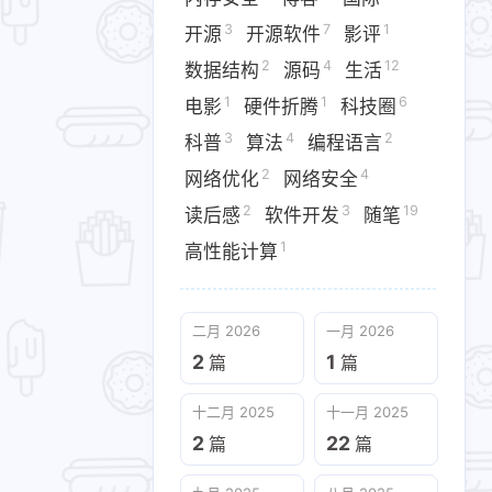
3
7
1
开源
开源软件
影评
2
4
12
数据结构
源码
生活
3
29
1
tHub
Hello C++
IDC迁移​
1
1
6
电影
硬件折腾​
科技圈
3
4
2
科普
算法
编程语言
4
1
3
7
客
国际
开源
开源软件
2
4
网络优化​
网络安全
1
1
6
3
电影
硬件折腾​
科技圈
科普
2
3
19
读后感
软件开发
随笔
4
2
3
19
1
安全
读后感
软件开发
随笔
高性能计算
二月 2026
一月 2026
2
1
篇
篇
十二月 2025
十一月 2025
十二月 2025
十一月 2025
2
22
篇
篇
2
22
篇
篇