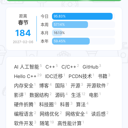
距离
今日
95.83%
春节
本周
57.14%
184
本月
16.13%
本年
59.45%
2027-02-06
5
5
2
3
AI 人工智能
C++
C/C++
GitHub
29
1
1
3
Hello C++
IDC迁移​
PCDN技术​
书籍
1
4
1
3
7
内存安全
博客
国际
开源
开源软件
1
2
4
12
1
影评
数据结构
源码
生活
电影
1
6
3
4
硬件折腾​
科技圈
科普
算法
2
2
4
2
编程语言
网络优化​
网络安全
读后感
3
19
1
软件开发
随笔
高性能计算