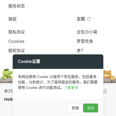
服务状态
协议
友链
隐私协议
云坠の小窝
Cookies
梦爱吃鱼
版权协议
老T
更多
Cookie设置
本网站使用 Cookie 以提供个性化服务，包括基本
功能、分析统计，为了提供稳定的服务，我们需要
使用 Cookie 进行功能测试。
了解更多
©2020 - 2026 By
0x3ff18a
你是在静静
|
Hello C++
GitHub
小E图床
甘公网安备62090002000148号
拒绝
允许
陇ICP备2021000489号-1