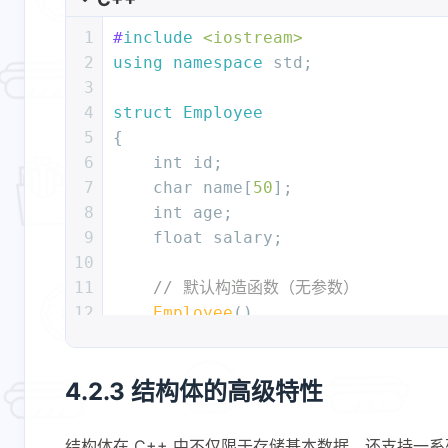
19
strcpy
(e
1.
name, 
"张三"
);
1
#
include
<iostream>
20
    e
1.
age = 
28
;
2
using
namespace
 std;
21
    e
1.
salary = 
4200.72f
;
3
22
4
struct
Employee
23
// 方式2：定义类型的同时声明变量
5
{
24
struct
Point
6
int
 id;
25
    {
7
char
 name[
50
];
26
int
 x;
8
int
 age;
27
int
 y;
9
float
 salary;
28
    } p1, p2; 
// 此处同时创建了 p1 
10
29
11
// 默认构造函数（无参数）
30
    p
1.
x = 
10
;
12
Employee
()
31
    p
1.
y = 
20
;
13
    {
32
14
        id = 
0
;
33
// 方式3：使用初始化列表
4.2.3 结构体的高级特性
15
strcpy
(name, 
"未知"
);
34
    Employee e2 = {
1002
, 
"李四"
, 
2
16
        age = 
0
;
35
    Employee e3 {
1003
, 
"王五"
, 
25
,
17
        salary = 
0.0f
;
36
结构体在 C++ 中不仅限于存储基本数据，还支持