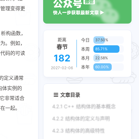
据管理变得更
、析构函数，
距离
今日
37.50%
行为。例如，
春节
本周
85.71%
了代码的可读
182
本月
22.58%
本年
60.00%
2027-02-06
的定义通常
构体实例的
文章目录
它非常适合
4.2.1 C++ 结构体的基本概念
织在一起。
4.2.2 结构体的定义与声明
4.2.3 结构体的高级特性