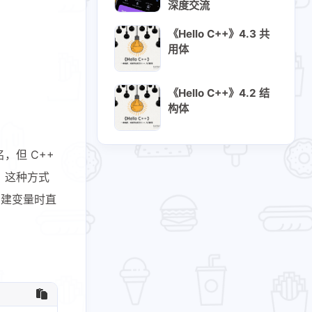
深度交流
《Hello C++》4.3 共
用体
《Hello C++》4.2 结
构体
，但 C++
，这种方式
创建变量时直
3
29
1
tHub
Hello C++
IDC迁移​
4
1
3
7
客
国际
开源
开源软件
1
1
6
3
电影
硬件折腾​
科技圈
科普
4
2
3
19
安全
读后感
软件开发
随笔