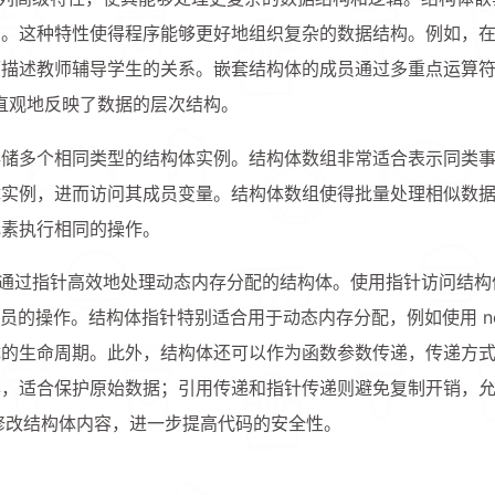
员。这种特性使得程序能够更好地组织复杂的数据结构。例如，
而描述教师辅导学生的关系。嵌套结构体的成员通过多重点运算
 _name, 
int
 _age, 
float
 _score)
直观地反映了数据的层次结构。
ary
(_score)
存储多个相同类型的结构体实例。结构体数组非常适合表示同类
体实例，进而访问其成员变量。结构体数组使得批量处理相似数
元素执行相同的操作。
可以通过指针高效地处理动态内存分配的结构体。使用指针访问结
 _name) : 
id
(_id)
员的操作。结构体指针特别适合用于动态内存分配，例如使用 ne
体的生命周期。此外，结构体还可以作为函数参数传递，传递方
认值
本，适合保护原始数据；引用传递和指针传递则避免复制开销，
外修改结构体内容，进一步提高代码的安全性。