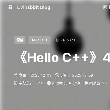
Evilrabbit Blog
回
博客
服务状态
小E图床
Hello C++
原创
Hello C++
《Hello C++》
发表于
2025-12-09
更新于
2025-12-09
字数总计:
3.5k
阅读时长:
10分钟
阅读量:
29