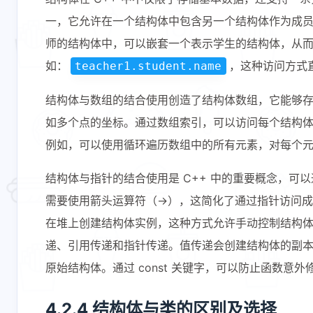
18
    }
37
return
0
;
一，它允许在一个结构体中包含另一个结构体作为成
19
38
}
师的结构体中，可以嵌套一个表示学生的结构体，从
20
// 带参数的构造函数，使用初始化列表
21
Employee
(
int
 _id, 
const
char
*
如：
，这种访问方式
teacher1.student.name
22
        : 
id
(_id), 
age
(_age), 
sal
23
    { 
// 初始化列表
结构体与数组的结合使用创造了结构体数组，它能够
24
strcpy
(name, _name);
如多个点的坐标。通过数组索引，可以访问每个结构
25
    }
例如，可以使用循环遍历数组中的所有元素，对每个
26
27
// 可以定义多个构造函数（重载）
结构体与指针的结合使用是 C++ 中的重要概念，
28
Employee
(
int
 _id, 
const
char
*
需要使用箭头运算符（->），这简化了通过指针访问成
29
    {
30
strcpy
(name, _name);
在堆上创建结构体实例，这种方式允许手动控制结构
31
        age = 
18
;   
// 给年龄一个默
递、引用传递和指针传递。值传递会创建结构体的副
32
        salary = 
4000.0f
;
原始结构体。通过 const 关键字，可以防止函数意
33
    }
34
};
4.2.4 结构体与类的区别及选择
35