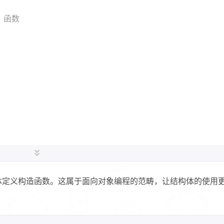
1
高性能计算
y 函数
二月 2026
一月 2026
2
1
篇
篇
九月 2025
八月 2025
1
9
篇
篇
体定义构造函数。这属于面向对象编程的范畴，让结构体的使用
 struct 关键字）
t Employee s1;