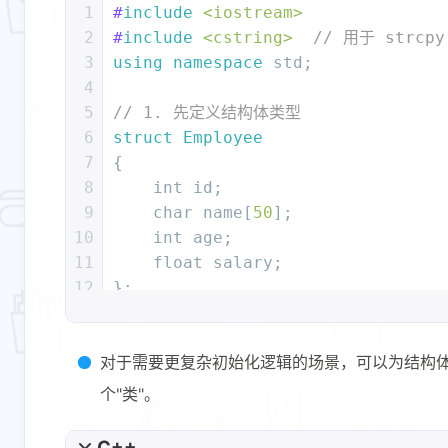
1
#
include
<iostream>
2
#
include
<cstring>
// 用于 strcp
3
using
namespace
 std;
4
5
// 1. 先定义结构体类型
6
struct
Employee
7
{
8
int
 id;
9
char
 name[
50
];
10
int
 age;
11
float
 salary;
12
};
13
14
int
main
()
对于需要更复杂初始化逻辑的场景，可以为结构
15
{
16
// 方式1：先定义后声明（C++ 中可省略
个"类"。
17
    Employee e1;    
// 等同于 struc
18
    e
1.
id = 
1001
;
C++