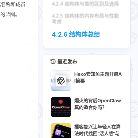
4.2.4 结构体与类的区别及选择
其名称和成员
量的蓝图。
4.2.5 结构体的内存布局与性能
考虑
4.2.6 结构体总结
最近发布
Hexo安知鱼主题开启A
I摘要
爆火的背后OpenClaw
真的适合你吗？
播客复兴让年轻人在算
法时代找回“活人感”与