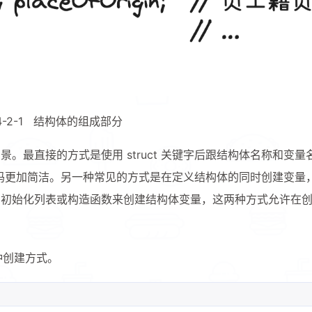
4-2-1 结构体的组成部分
兴趣点
寻找你感兴趣的领域
最直接的方式是使用 struct 关键字后跟结构体名称和变量名
使得代码更加简洁。另一种常见的方式是在定义结构体的同时创建变量
确
用初始化列表或构造函数来创建结构体变量，这两种方式允许在
5
5
2
AI 人工智能
C++
C/C++
Gi
1
3
1
PCDN技术​
书籍
内存安全
博
种创建方式。
1
2
4
12
影评
数据结构
源码
生活
4
2
2
算法
编程语言
网络优化​
网络