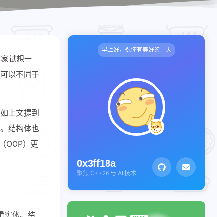
早上好，祝你有美好的一天
大家试想一
种可以不同于
诸如上文提到
合。结构体也
（OOP）更
0x3ff18a
聚焦 C++26 与 AI 技术
逻辑实体。结