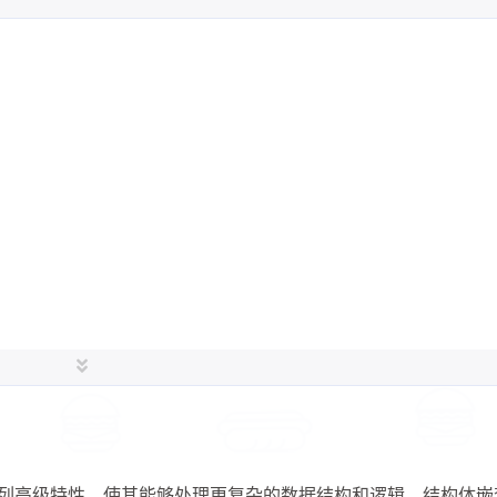
和 p2 两个变量
9
, 
4200.72f
}; 
// 传统带 = 的写法
 
4300.00f
};   
// C++11 起支持的省略=的写法
一系列高级特性，使其能够处理更复杂的数据结构和逻辑。结构体