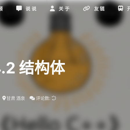
顾
说说
关于
友链
4.2 结构体
甘肃 酒泉
评论数: