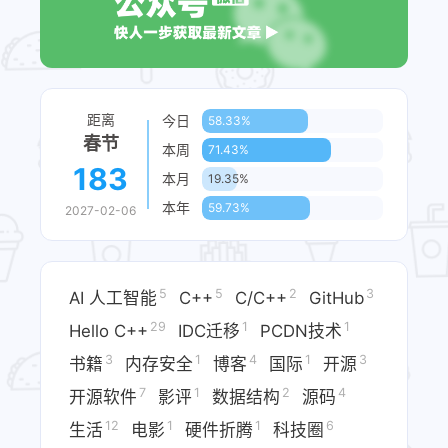
距离
今日
58.33%
春节
本周
71.43%
183
本月
19.35%
本年
59.73%
2027-02-06
5
5
2
3
AI 人工智能
C++
C/C++
GitHub
29
1
1
Hello C++
IDC迁移​
PCDN技术​
3
1
4
1
3
书籍
内存安全
博客
国际
开源
7
1
2
4
开源软件
影评
数据结构
源码
12
1
1
6
生活
电影
硬件折腾​
科技圈