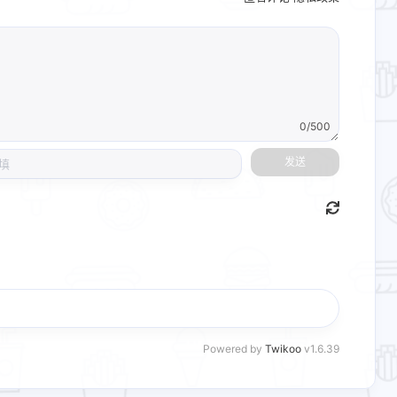
0/500
发送
Powered by
Twikoo
v1.6.39