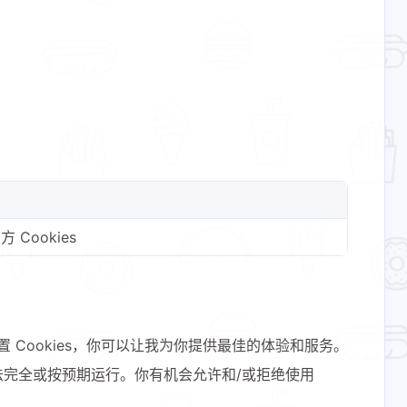
Cookies
3
29
1
tHub
Hello C++
IDC迁移​
置 Cookies，你可以让我为你提供最佳的体验和服务。
4
1
3
7
客
国际
开源
开源软件
能无法完全或按预期运行。你有机会允许和/或拒绝使用
1
1
6
3
电影
硬件折腾​
科技圈
科普