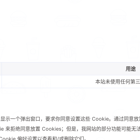
用途
兴趣点
本站未使用任何第三方 
寻找你感兴趣的领域
确
5
5
2
AI 人工智能
C++
C/C++
Gi
会显示一个弹出窗口，要求你同意设置这些 Cookie。通过同意放
1
3
1
PCDN技术​
书籍
内存安全
博
ie 来拒绝同意放置 Cookies；但是，我网站的部分功能可
ookie 偏好设置以查看和/或删除它们。
1
2
4
12
影评
数据结构
源码
生活