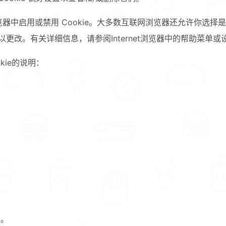
览器中启用或禁用 Cookie。大多数互联网浏览器还允许你选择是要禁
4
2
2
算法
编程语言
网络优化​
网络
以更改。有关详细信息，请参阅Internet浏览器中的帮助菜单
1
高性能计算
ie的说明：
二月 2026
一月 2026
2
1
篇
篇
九月 2025
八月 2025
1
9
篇
篇
档。