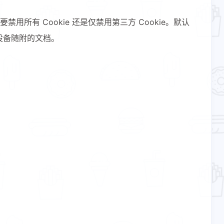
用所有 Cookie 还是仅禁用第三方 Cookie。默认
4
2
3
19
安全
读后感
软件开发
随笔
或设备随附的文档。
十二月 2025
十一月 2025
2
22
篇
篇
六月 2025
五月 2025
1
5
篇
篇