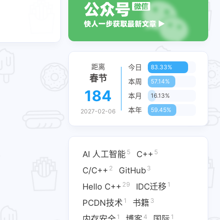
距离
今日
83.33%
春节
本周
57.14%
184
本月
16.13%
本年
59.45%
2027-02-06
5
5
AI 人工智能
C++
2
3
C/C++
GitHub
29
1
Hello C++
IDC迁移​
1
3
PCDN技术​
书籍
1
4
1
内存安全
博客
国际