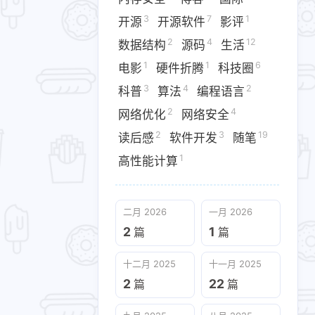
3
7
1
开源
开源软件
影评
2
4
12
数据结构
源码
生活
3
29
1
tHub
Hello C++
IDC迁移​
1
1
6
电影
硬件折腾​
科技圈
3
4
2
科普
算法
编程语言
4
1
3
7
客
国际
开源
开源软件
2
4
网络优化​
网络安全
1
1
6
3
电影
硬件折腾​
科技圈
科普
2
3
19
读后感
软件开发
随笔
4
2
3
19
1
安全
读后感
软件开发
随笔
高性能计算
二月 2026
一月 2026
2
1
篇
篇
十二月 2025
十一月 2025
十二月 2025
十一月 2025
2
22
篇
篇
2
22
篇
篇