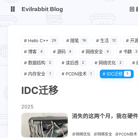
Evilrabbit Blog
回
博客
服务状态
#
Hello C++
#
随笔
#
生活
#
开
29
19
12
小E图床
#
博客
#
源码
#
网络安全
#
书籍
4
4
4
3
#
数据结构
#
读后感
#
网络优化​
#
2
2
2
#
内存安全
#
PCDN技术​
#
IDC迁移​
1
1
1
IDC迁移​
2025
消失的这两个月，我在硬
网络优化​
网络安全
PCDN技术​