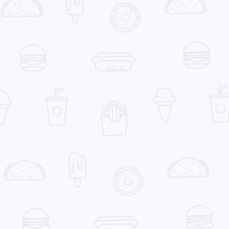
寻找你感兴趣的领域
确
5
5
2
AI 人工智能
C++
C/C++
Gi
1
3
1
PCDN技术​
书籍
内存安全
博
1
2
4
12
影评
数据结构
源码
生活
4
2
2
算法
编程语言
网络优化​
网络
1
高性能计算
二月 2026
一月 2026
2
1
篇
篇