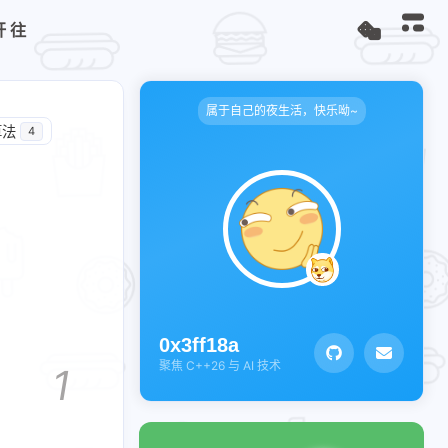
开往
属于自己的夜生活，快乐呦~
算法
4
0x3ff18a
聚焦 C++26 与 AI 技术
1