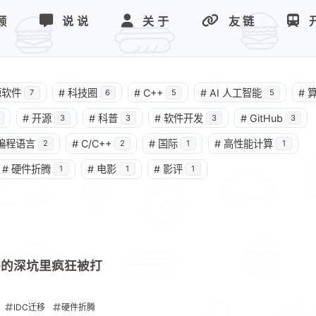
顾
说说
关于
友链
源软件
#
科技圈
#
C++
#
AI 人工智能
#
7
6
5
5
#
开源
#
科普
#
软件开发
#
GitHub
3
3
3
3
编程语言
#
C/C++
#
国际
#
高性能计算
2
2
1
1
#
硬件折腾​
#
电影
#
影评
1
1
1
件的深坑里疯狂被打
IDC迁移​
硬件折腾​