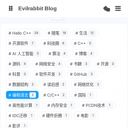
Evilrabbit Blog
博客
服务状态
#
Hello C++
#
随笔
#
生活
29
19
12
小E图床
#
开源软件
#
科技圈
#
C++
7
6
5
#
AI 人工智能
#
算法
#
博客
5
4
4
#
源码
#
网络安全
#
书籍
#
开源
4
4
3
3
#
科普
#
软件开发
#
GitHub
3
3
3
#
数据结构
#
读后感
#
网络优化​
2
2
2
#
编程语言
#
C/C++
#
国际
2
2
1
#
高性能计算
#
内存安全
#
PCDN技术​
1
1
1
#
IDC迁移​
#
硬件折腾​
#
电影
1
1
1
#
影评
1