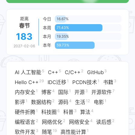
距离
今日
16.67%
春节
本周
71.43%
183
本月
19.35%
本年
59.73%
2027-02-06
5
5
2
3
AI 人工智能
C++
C/C++
GitHub
29
1
1
3
Hello C++
IDC迁移​
PCDN技术​
书籍
1
4
1
3
7
内存安全
博客
国际
开源
开源软件
1
2
4
12
1
影评
数据结构
源码
生活
电影
1
6
3
4
硬件折腾​
科技圈
科普
算法
2
2
4
2
编程语言
网络优化​
网络安全
读后感
3
19
1
软件开发
随笔
高性能计算