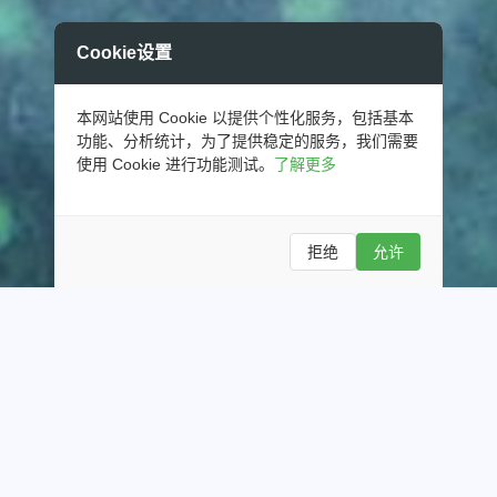
Cookie设置
今天修复好了评论组件，新增了 Talk 页面，以后会在这里发布说说啦！
本网站使用 Cookie 以提供个性化服务，包括基本
行云青山涧，走马青河间，南北多岐路，望月盼静安。
功能、分析统计，为了提供稳定的服务，我们需要
使用 Cookie 进行功能测试。
了解更多
挣钱上三亚，挣钱上三亚~ [图片]
互联网巡回猫🐱（它叫熊猫） [图片]
人生真正的大事，靠的都是一个“命”字，我们能做的，无非修修补补一个“运”字。
拒绝
允许
疲惫感.
纪念中国人民抗日战争暨世界反法西斯战争胜利 80 周年，祖国万岁！！！
最近有很多想看的书，Z-Library 保存备用，有需要的朋友自取。但还是建议大家购买正版书籍，支持正版支持作者，如果拿不准，可以先在这里预览书籍，喜欢再购买！
今天修复好了评论组件，新增了 Talk 页面，以后会在这里发布说说啦！
行云青山涧，走马青河间，南北多岐路，望月盼静安。
首页
生活分享
技术文档
开源项目
技术实践
更多
软