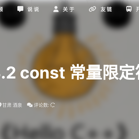
顾
说说
关于
友链
3.2 const 常量限
甘肃 酒泉
评论数: