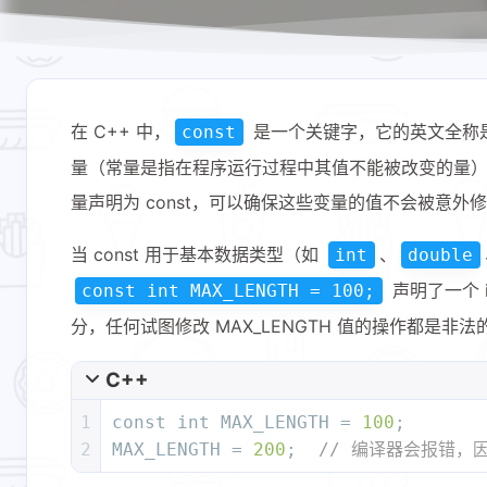
在 C++ 中，
是一个关键字，它的英文全称是 “
const
量（常量是指在程序运行过程中其值不能被改变的量）。
量声明为 const，可以确保这些变量的值不会被意
当 const 用于基本数据类型（如
、
int
double
声明了一个 i
const int MAX_LENGTH = 100;
分，任何试图修改 MAX_LENGTH 值的操作都是
C++
1
const
int
 MAX_LENGTH = 
100
;
2
MAX_LENGTH = 
200
;  
// 编译器会报错，因