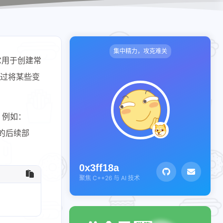
集中精力，攻克难关
。它用于创建常
通过将某些变
”。例如：
序的后续部
0x3ff18a
聚焦 C++26 与 AI 技术