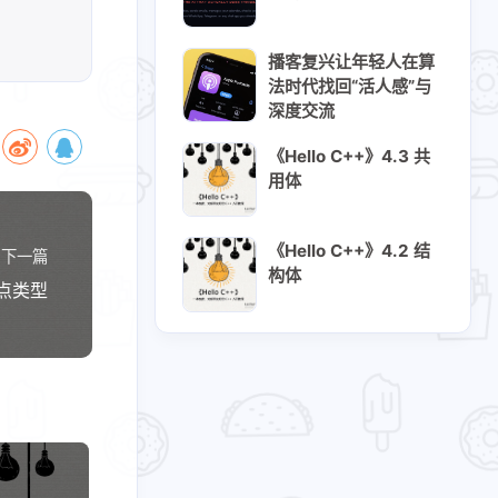
播客复兴让年轻人在算
法时代找回“活人感”与
深度交流
3
29
1
tHub
Hello C++
IDC迁移​
《Hello C++》4.3 共
用体
4
1
3
7
客
国际
开源
开源软件
《Hello C++》4.2 结
1
1
6
3
下一篇
电影
硬件折腾​
科技圈
科普
构体
 浮点类型
4
2
3
19
安全
读后感
软件开发
随笔
十二月 2025
十一月 2025