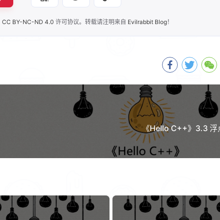
兴趣点
用
CC BY-NC-ND 4.0
许可协议。转载请注明来自
Evilrabbit Blog
！
寻找你感兴趣的领域
确
5
5
2
AI 人工智能
C++
C/C++
Gi
1
3
1
PCDN技术​
书籍
内存安全
博
1
2
4
12
影评
数据结构
源码
生活
《Hello C++》3.3
4
2
2
算法
编程语言
网络优化​
网络
1
高性能计算
二月 2026
一月 2026