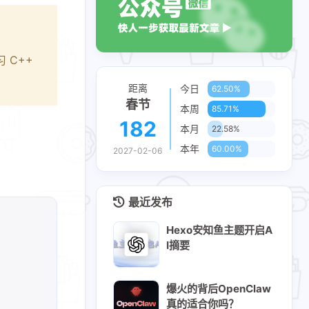
 C++
距离
今日
62.50%
春节
本周
85.71%
182
本月
22.58%
本年
60.00%
2027-02-06
最近发布
Hexo安知鱼主题开启A
I摘要
爆火的背后OpenClaw
真的适合你吗？