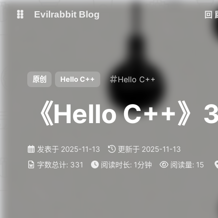
Evilrabbit Blog
回
博客
服务状态
小E图床
Hello C++
原创
Hello C++
《Hello C++》
发表于
2025-11-13
更新于
2025-11-13
字数总计:
331
阅读时长:
1分钟
阅读量:
15