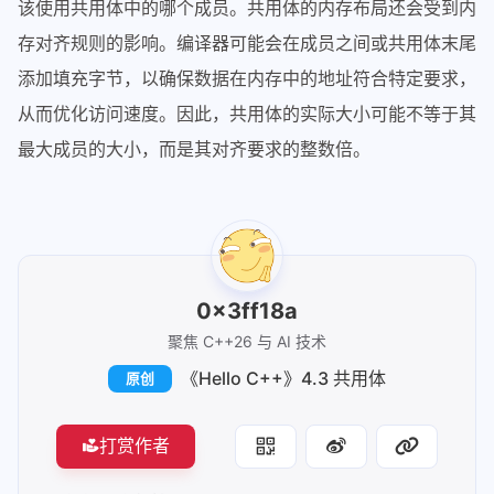
该使用共用体中的哪个成员。共用体的内存布局还会受到内
22
    cv.type = ConfigValue::FLOAT_TYPE;
存对齐规则的影响。编译器可能会在成员之间或共用体末尾
23
    cv.float_val = 
3.14f
; 
// 给float_
添加填充字节，以确保数据在内存中的地址符合特定要求，
24
    cout << 
"Float value: "
 << cv.floa
25
从而优化访问速度。因此，共用体的实际大小可能不等于其
26
// 错误演示：由于内存共享，此时再读取cv.i
最大成员的大小，而是其对齐要求的整数倍。
27
// cout << cv.int_val << endl;
28
29
return
0
;
30
}
0x3ff18a
聚焦 C++26 与 AI 技术
《Hello C++》4.3 共用体
原创
打赏作者