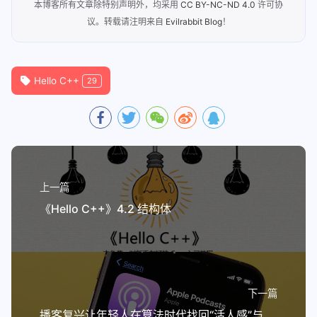
本博客所有文章除特别声明外，均采用
CC BY-NC-ND 4.0
许可协
议。转载请注明来自
Evilrabbit Blog
！
Hello C++
29
上一篇
《Hello C++》4.2 结构体
下一篇
播客复兴让年轻人在算法时代找回“活人感”与深度交流