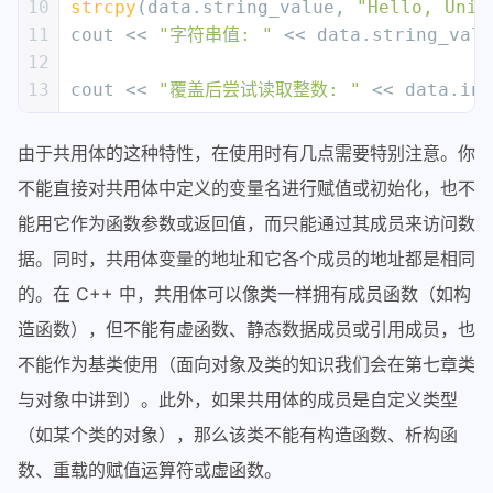
10
strcpy
(data.string_value, 
"Hello, Unio
11
cout << 
"字符串值: "
 << data.string_valu
12
13
cout << 
"覆盖后尝试读取整数: "
 << data.int
由于共用体的这种特性，在使用时有几点需要特别注意。你
不能直接对共用体中定义的变量名进行赋值或初始化，也不
能用它作为函数参数或返回值，而只能通过其成员来访问数
据。同时，共用体变量的地址和它各个成员的地址都是相同
的。在 C++ 中，共用体可以像类一样拥有成员函数（如构
造函数），但不能有虚函数、静态数据成员或引用成员，也
不能作为基类使用（面向对象及类的知识我们会在第七章类
与对象中讲到）。此外，如果共用体的成员是自定义类型
（如某个类的对象），那么该类不能有构造函数、析构函
数、重载的赋值运算符或虚函数。