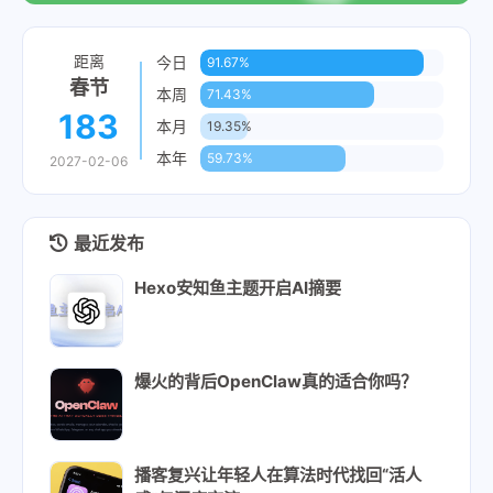
距离
今日
91.67%
春节
本周
71.43%
183
本月
19.35%
本年
59.73%
2027-02-06
最近发布
Hexo安知鱼主题开启AI摘要
爆火的背后OpenClaw真的适合你吗？
播客复兴让年轻人在算法时代找回“活人