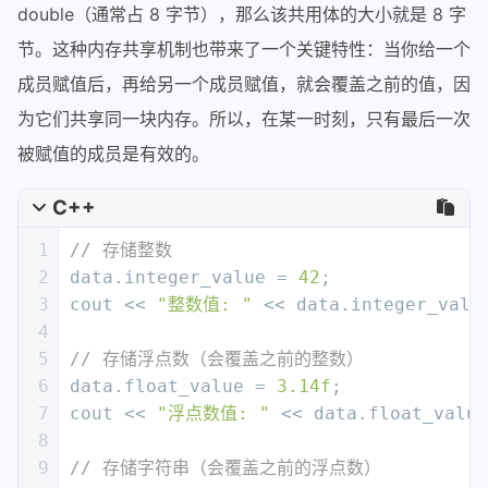
double（通常占 8 字节），那么该共用体的大小就是 8 字
20
21
// 存储浮点数（会覆盖之前的整数）
节。这种内存共享机制也带来了一个关键特性：当你给一个
22
    data.float_value = 
3.14f
;
成员赋值后，再给另一个成员赋值，就会覆盖之前的值，因
23
    cout << 
"浮点数值: "
 << data.float_v
为它们共享同一块内存。所以，在某一时刻，只有最后一次
24
25
// 存储字符串（会覆盖之前的浮点数）
被赋值的成员是有效的。
26
strcpy
(data.string_value, 
"Hello, 
27
    cout << 
"字符串值: "
 << data.string_
C++
28
1
// 存储整数
29
// 演示数据覆盖效果
2
data.integer_value = 
42
;
30
    cout << 
"覆盖后尝试读取整数: "
 << data
3
cout << 
"整数值: "
 << data.integer_valu
31
4
32
return
0
;
5
// 存储浮点数（会覆盖之前的整数）
33
}
6
data.float_value = 
3.14f
;
7
cout << 
"浮点数值: "
 << data.float_value
8
9
// 存储字符串（会覆盖之前的浮点数）