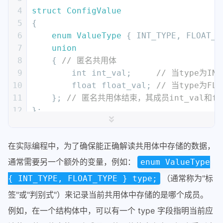
4
struct
ConfigValue
5
{
6
enum
ValueType
 { INT_TYPE, FLOAT_T
7
union
8
    { 
// 匿名共用体
9
int
 int_val;     
// 当type为I
10
float
 float_val; 
// 当type为FL
11
    }; 
// 匿名共用体结束，其成员int_val和flo
12
};
13
14
int
main
()
在实际编程中，为了确保能正确解读共用体中存储的数据，
15
{
16
    ConfigValue cv;
通常需要另一个额外的变量，例如：
enum ValueType
17
（通常称为"标
{ INT_TYPE, FLOAT_TYPE } type;
18
    cv.type = ConfigValue::INT_TYPE;
签"或"判别式"）来记录当前共用体中存储的是哪个成员。
19
    cv.int_val = 
100
; 
// 直接访问匿名共
20
    cout << 
"Integer value: "
 << cv.in
例如，在一个结构体中，可以有一个 type 字段指明当前应
21