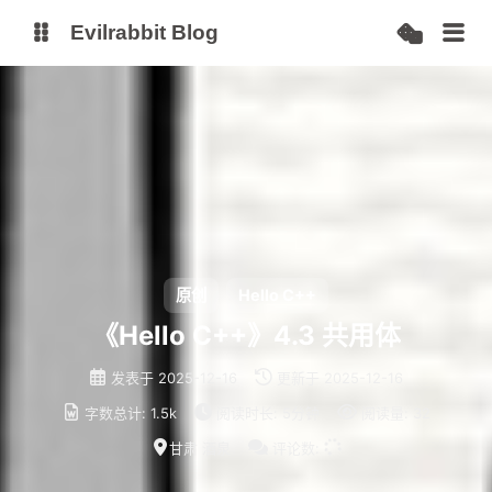
Evilrabbit Blog
博客
服务状态
小E图床
原创
Hello C++
《Hello C++》4.3 共用体
发表于
2025-12-16
更新于
2025-12-16
字数总计:
1.5k
阅读时长:
5分钟
阅读量:
32
甘肃 酒泉
评论数: