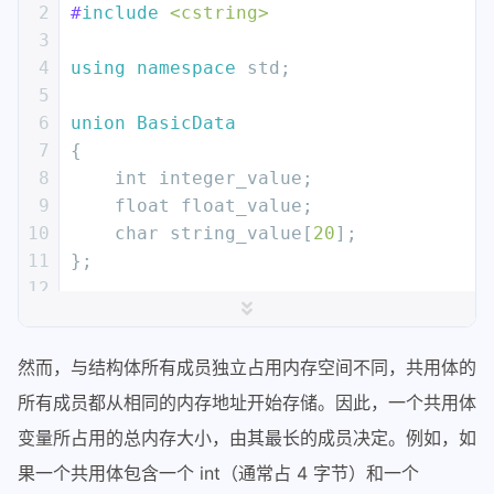
2
#
include
<cstring>
3
4
using
namespace
 std;
5
6
union
BasicData
7
{
8
int
 integer_value;
9
float
 float_value;
10
char
 string_value[
20
];
11
};
12
13
int
main
()
14
{
然而，与结构体所有成员独立占用内存空间不同，共用体的
15
    BasicData data;
16
所有成员都从相同的内存地址开始存储。因此，一个共用体
17
// 存储整数
变量所占用的总内存大小，由其最长的成员决定。例如，如
18
    data.integer_value = 
42
;
果一个共用体包含一个 int（通常占 4 字节）和一个
19
    cout << 
"整数值: "
 << data.integer_