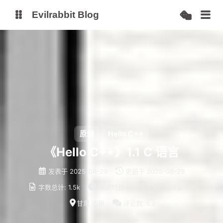
Evilrabbit Blog
博客
服务状态
小E图床
原创
Hello C++
《Hello C++》1.1 C 语言
发表于
2025-08-29
更新于
2025-08-29
字数总计:
1.5k
阅读时长:
4分钟
阅读量:
40
甘肃 酒泉
评论数: